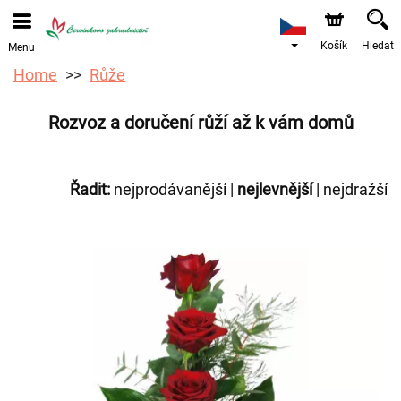
Objednávky přes e-shop přijímáme. Nejbližší možné
doručení je od 12.8.2026 z důvodu dovolené.
Košík
Hledat
Menu
Home
Růže
Rozvoz a doručení růží až k vám domů
Řadit:
nejprodávanější
|
nejlevnější
|
nejdražší