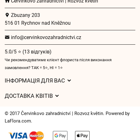
Červinkovo zahradnictví | Rozvoz květin
Zbuzany 203
516 01 Rychnov nad Kněžnou
info@cervinkovozahradnictvi.cz
5.0/5 ⭐ (13 відгуків)
Чи рекомендуватиме клієнт флориста після виконання
замовлення? ТАК = 5⭐, НІ = 1⭐
ІНФОРМАЦІЯ ДЛЯ ВАС
Загальні умови ведення господарської діяльності
ДОСТАВКА КВІТІВ
Захист персональних даних
Вартість доставки
Час доставки квітів – огляд можливостей
© 2017 Červinkovo zahradnictví | Rozvoz květin. Powered by
Куди ми доставляємо квіти
LaFlora.com
.
Файли cookie
Контакти