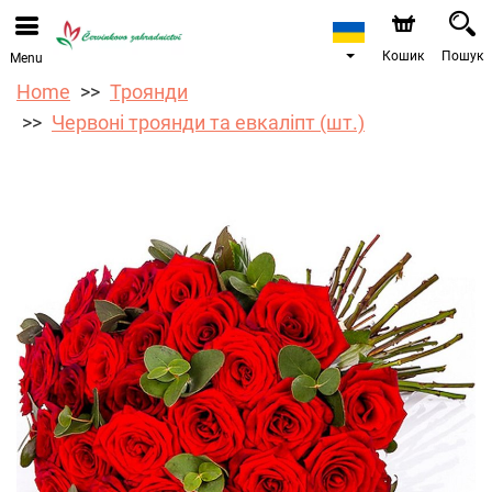
Ми приймаємо замовлення через наш інтернет-
магазин. Найближча можлива дата доставки —
12.08.2026 у зв’язку з відпусткою.
Кошик
Пошук
Menu
Home
Троянди
Червоні троянди та евкаліпт (шт.)