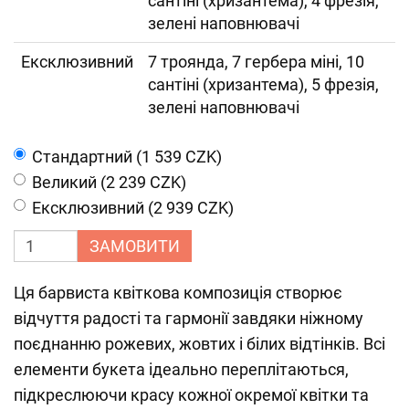
сантіні (хризантема), 4 фрезія,
зелені наповнювачі
Ексклюзивний
7 троянда, 7 гербера міні, 10
сантіні (хризантема), 5 фрезія,
зелені наповнювачі
Cтандартний (1 539 CZK)
Великий (2 239 CZK)
Ексклюзивний (2 939 CZK)
ЗАМОВИТИ
Ця барвиста квіткова композиція створює
відчуття радості та гармонії завдяки ніжному
поєднанню рожевих, жовтих і білих відтінків. Всі
елементи букета ідеально переплітаються,
підкреслюючи красу кожної окремої квітки та