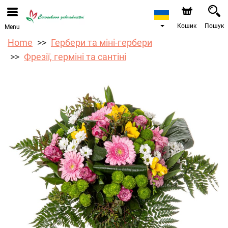
Ми приймаємо замовлення через наш інтернет-
магазин. Найближча можлива дата доставки —
12.08.2026 у зв’язку з відпусткою.
Кошик
Пошук
Menu
Home
Гербери та міні-гербери
Фрезії, герміні та сантіні