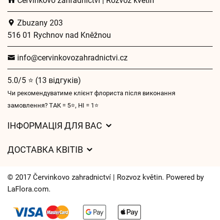
Červinkovo zahradnictví | Rozvoz květin
Zbuzany 203
516 01 Rychnov nad Kněžnou
info@cervinkovozahradnictvi.cz
5.0/5 ⭐ (13 відгуків)
Чи рекомендуватиме клієнт флориста після виконання
замовлення? ТАК = 5⭐, НІ = 1⭐
ІНФОРМАЦІЯ ДЛЯ ВАС
Загальні умови ведення господарської діяльності
ДОСТАВКА КВІТІВ
Захист персональних даних
Вартість доставки
Час доставки квітів – огляд можливостей
© 2017 Červinkovo zahradnictví | Rozvoz květin. Powered by
Куди ми доставляємо квіти
LaFlora.com
.
Файли cookie
Контакти