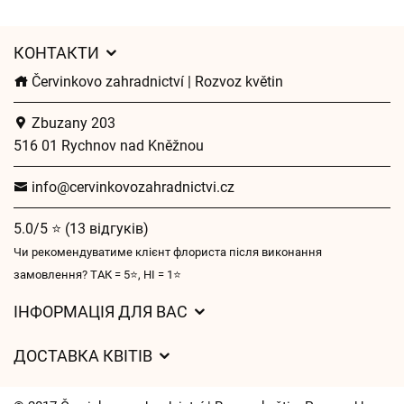
КОНТАКТИ
Červinkovo zahradnictví | Rozvoz květin
Zbuzany 203
516 01 Rychnov nad Kněžnou
info@cervinkovozahradnictvi.cz
5.0/5 ⭐ (13 відгуків)
Чи рекомендуватиме клієнт флориста після виконання
замовлення? ТАК = 5⭐, НІ = 1⭐
ІНФОРМАЦІЯ ДЛЯ ВАС
Загальні умови ведення господарської діяльності
ДОСТАВКА КВІТІВ
Захист персональних даних
Вартість доставки
Час доставки квітів – огляд можливостей