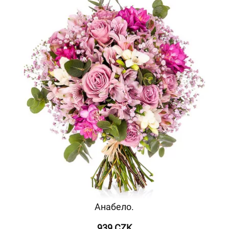
Анабело.
939 CZK