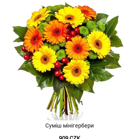
Суміш мінігербери
909 CZK