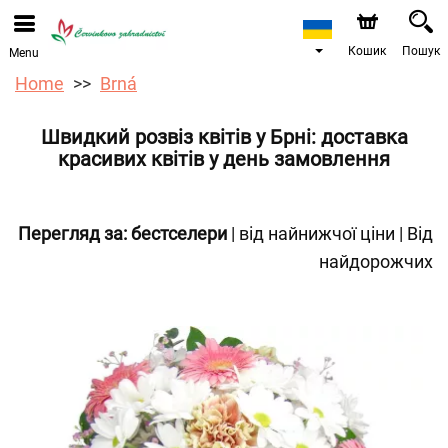
Ми приймаємо замовлення через наш інтернет-
магазин. Найближча можлива дата доставки —
12.08.2026 у зв’язку з відпусткою.
Кошик
Пошук
Menu
Home
Brná
Швидкий розвіз квітів у Брні: доставка
красивих квітів у день замовлення
Перегляд за:
бестселери
|
від найнижчої ціни
|
Від
найдорожчих