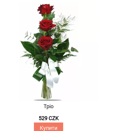
Тріо
529 CZK
Купити