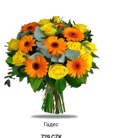
Гадес
729 CZK