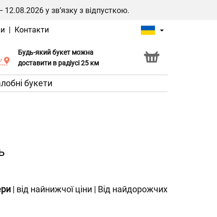
2.08.2026 у зв’язку з відпусткою.
ки
|
Контакти
Будь-який букет можна
Послуга Click & Collect
доставити в радіусі 25 км
лобні букети
ь
ери
|
від найнижчої ціни
|
Від найдорожчих