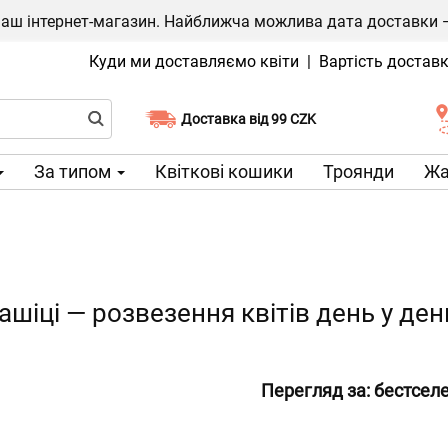
ш інтернет-магазин. Найближча можлива дата доставки — 1
Куди ми доставляємо квіти
|
Вартість достав
Доставка від 99 CZK
Виберіть дату доставки
За типом
Квіткові кошики
Троянди
Жа
ашіці — розвезення квітів день у ден
Перегляд за:
бестсел