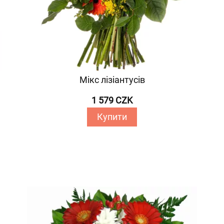
Мікс лізіантусів
1 579 CZK
Купити