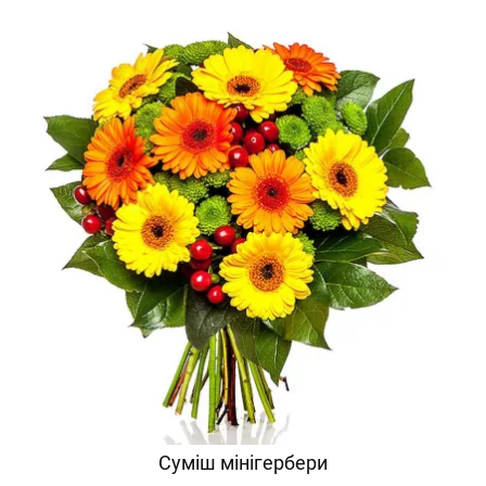
Суміш мінігербери