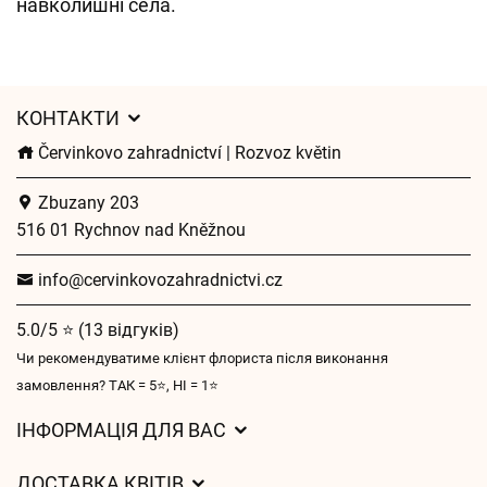
навколишні села.
КОНТАКТИ
Červinkovo zahradnictví | Rozvoz květin
Zbuzany 203
516 01 Rychnov nad Kněžnou
info@cervinkovozahradnictvi.cz
5.0/5 ⭐ (13 відгуків)
Чи рекомендуватиме клієнт флориста після виконання
замовлення? ТАК = 5⭐, НІ = 1⭐
ІНФОРМАЦІЯ ДЛЯ ВАС
Загальні умови ведення господарської діяльності
ДОСТАВКА КВІТІВ