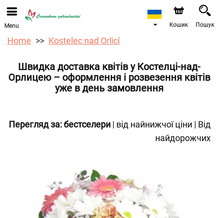
Ми приймаємо замовлення через наш інтернет-
магазин. Найближча можлива дата доставки —
12.08.2026 у зв’язку з відпусткою.
Кошик
Пошук
Menu
Home
Kostelec nad Orlicí
Швидка доставка квітів у Костелці-над-
Орлицею – оформлення і розвезення квітів
уже в день замовлення
Перегляд за:
бестселери
|
від найнижчої ціни
|
Від
найдорожчих