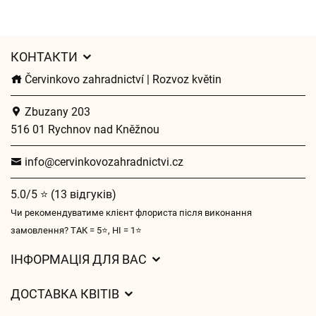
КОНТАКТИ
Červinkovo zahradnictví | Rozvoz květin
Zbuzany 203
516 01 Rychnov nad Kněžnou
info@cervinkovozahradnictvi.cz
5.0/5 ⭐ (13 відгуків)
Чи рекомендуватиме клієнт флориста після виконання
замовлення? ТАК = 5⭐, НІ = 1⭐
ІНФОРМАЦІЯ ДЛЯ ВАС
Загальні умови ведення господарської діяльності
ДОСТАВКА КВІТІВ
Захист персональних даних