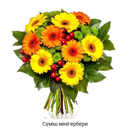
Суміш мінігербери