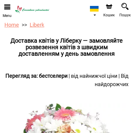
Ми приймаємо замовлення через наш інтернет-
магазин. Найближча можлива дата доставки —
12.08.2026 у зв’язку з відпусткою.
Кошик
Пошук
Menu
Home
Liberk
Доставка квітів у Ліберку — замовляйте
розвезення квітів з швидким
доставленням у день замовлення
Перегляд за:
бестселери
|
від найнижчої ціни
|
Від
найдорожчих