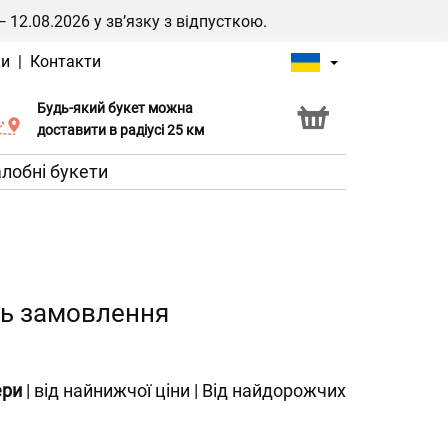
2.08.2026 у зв’язку з відпусткою.
ки
|
Контакти
Будь-який букет можна
Послуга Click & Collect
доставити в радіусі 25 км
лобні букети
ень замовлення
ери
|
від найнижчої ціни
|
Від найдорожчих