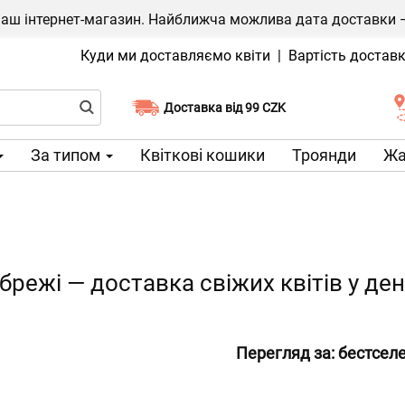
ш інтернет-магазин. Найближча можлива дата доставки — 1
Куди ми доставляємо квіти
|
Вартість достав
Доставка від 99 CZK
Виберіть дату доставки
За типом
Квіткові кошики
Троянди
Жа
дбрежі — доставка свіжих квітів у д
Перегляд за:
бестсел