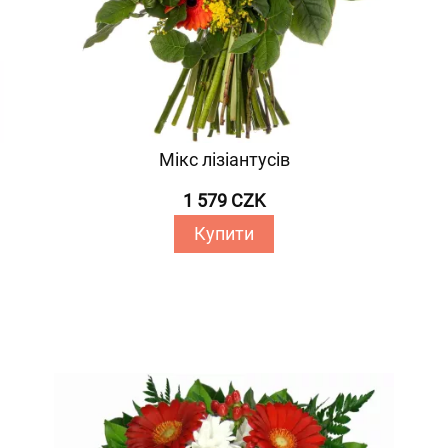
Мікс лізіантусів
1 579 CZK
Купити