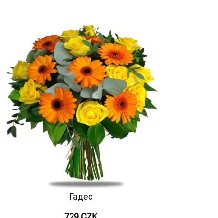
Гадес
729 CZK