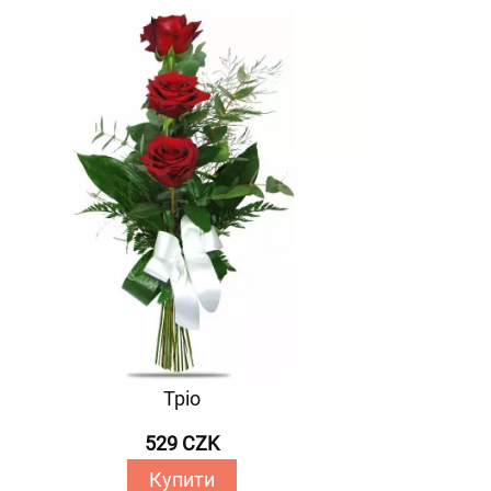
Тріо
529 CZK
Купити