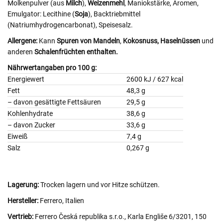
Molkenpulver (aus
Milch
),
Weizenmehl
, Maniokstärke, Aromen,
Emulgator: Lecithine (
Soja
), Backtriebmittel
(Natriumhydrogencarbonat), Speisesalz.
Allergene:
Kann
Spuren von Mandeln
,
Kokosnuss,
Haselnüssen
und
anderen
Schalenfrüchten enthalten.
Nährwertangaben pro 100 g:
Energiewert
2600 kJ / 627 kcal
Fett
48,3 g
– davon gesättigte Fettsäuren
29,5 g
Kohlenhydrate
38,6 g
– davon Zucker
33,6 g
Eiweiß
7,4 g
Salz
0,267 g
Lagerung:
Trocken lagern und vor Hitze schützen.
Hersteller:
Ferrero, Italien
Vertrieb:
Ferrero Česká republika s.r.o., Karla Engliše 6/3201, 150