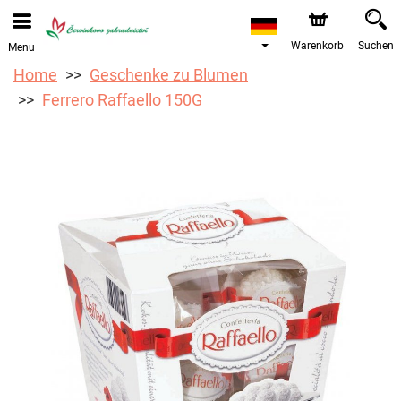
Bestellungen über unseren Onlineshop nehmen wir gerne
entgegen. Der frühestmögliche Liefertermin ist ab dem
12.08.2026 aufgrund von Betriebsurlaub.
Warenkorb
Suchen
Menu
Home
Geschenke zu Blumen
Ferrero Raffaello 150G