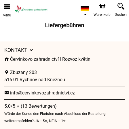
Bestellungen über unseren Onlineshop nehmen wir gerne
entgegen. Der frühestmögliche Liefertermin ist ab dem
12.08.2026 aufgrund von Betriebsurlaub.
Warenkorb
Suchen
Menu
Liefergebühren
KONTAKT
Červinkovo zahradnictví | Rozvoz květin
Zbuzany 203
516 01 Rychnov nad Kněžnou
info@cervinkovozahradnictvi.cz
5.0/5 ⭐ (13 Bewertungen)
Würde der Kunde den Floristen nach Abschluss der Bestellung
weiterempfehlen? JA = 5⭐, NEIN = 1⭐