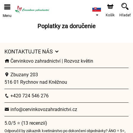
Objednávky prijímame prostredníctvom nášho e-shopu.
Najskorší možný termín doručenia je od 12.8.2026 z
dôvodu dovolenky.
Košík
Hľadať
Menu
Poplatky za doručenie
KONTAKTUJTE NÁS
Červinkovo zahradnictví | Rozvoz květin
Zbuzany 203
516 01 Rychnov nad Kněžnou
+420 724 546 276
info@cervinkovozahradnictvi.cz
5.0/5 ⭐ (13 recenzií)
Odporučil by zákazník kvetinárstvo po dokončení objednávky? ÁNO = 5⭐,