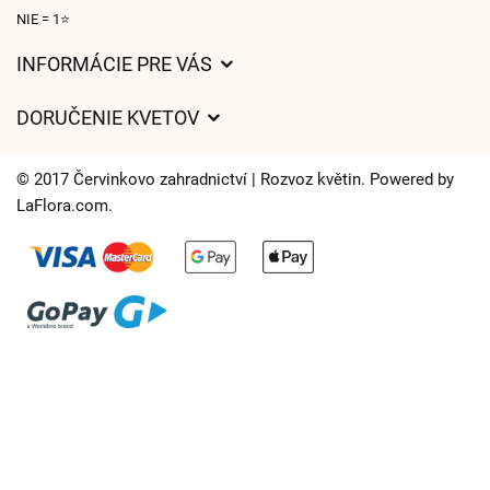
NIE = 1⭐
INFORMÁCIE PRE VÁS
Všeobecné obchodné podmienky
DORUČENIE KVETOV
Ochrana osobných údajov
Poplatky za doručenie
Časy doručenia kvetov – prehľad možností
© 2017 Červinkovo zahradnictví | Rozvoz květin. Powered by
Kam doručujeme kvety
LaFlora.com
.
Súbory cookie
Kontaktujte nás