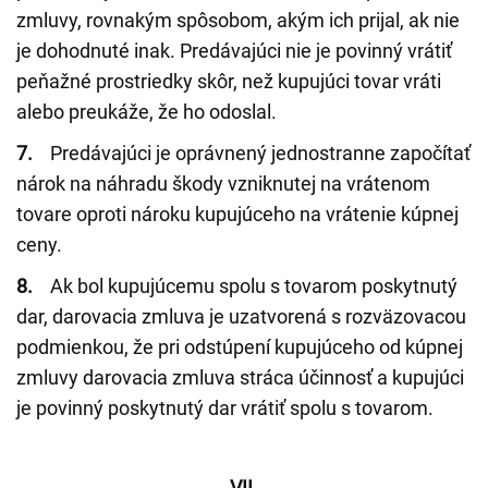
zmluvy, rovnakým spôsobom, akým ich prijal, ak nie
je dohodnuté inak. Predávajúci nie je povinný vrátiť
peňažné prostriedky skôr, než kupujúci tovar vráti
alebo preukáže, že ho odoslal.
7.
Predávajúci je oprávnený jednostranne započítať
nárok na náhradu škody vzniknutej na vrátenom
tovare oproti nároku kupujúceho na vrátenie kúpnej
ceny.
8.
Ak bol kupujúcemu spolu s tovarom poskytnutý
dar, darovacia zmluva je uzatvorená s rozväzovacou
podmienkou, že pri odstúpení kupujúceho od kúpnej
zmluvy darovacia zmluva stráca účinnosť a kupujúci
je povinný poskytnutý dar vrátiť spolu s tovarom.
VII.