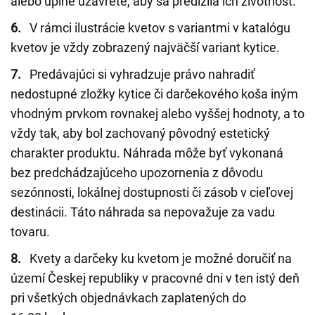
alebo úplne uzavreté, aby sa predĺžila ich životnosť.
6.
V rámci ilustrácie kvetov s variantmi v katalógu
kvetov je vždy zobrazený najväčší variant kytice.
7.
Predávajúci si vyhradzuje právo nahradiť
nedostupné zložky kytice či darčekového koša iným
vhodným prvkom rovnakej alebo vyššej hodnoty, a to
vždy tak, aby bol zachovaný pôvodný estetický
charakter produktu. Náhrada môže byť vykonaná
bez predchádzajúceho upozornenia z dôvodu
sezónnosti, lokálnej dostupnosti či zásob v cieľovej
destinácii. Táto náhrada sa nepovažuje za vadu
tovaru.
8.
Kvety a darčeky ku kvetom je možné doručiť na
území Českej republiky v pracovné dni v ten istý deň
pri všetkých objednávkach zaplatených do