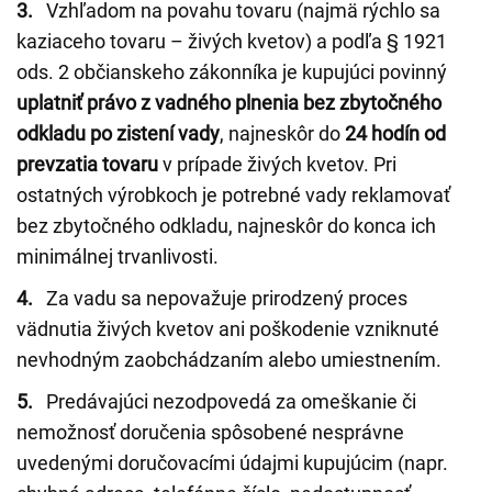
3.
Vzhľadom na povahu tovaru (najmä rýchlo sa
kaziaceho tovaru – živých kvetov) a podľa § 1921
ods. 2 občianskeho zákonníka je kupujúci povinný
uplatniť právo z vadného plnenia bez zbytočného
odkladu po zistení vady
, najneskôr do
24 hodín od
prevzatia tovaru
v prípade živých kvetov. Pri
ostatných výrobkoch je potrebné vady reklamovať
bez zbytočného odkladu, najneskôr do konca ich
minimálnej trvanlivosti.
4.
Za vadu sa nepovažuje prirodzený proces
vädnutia živých kvetov ani poškodenie vzniknuté
nevhodným zaobchádzaním alebo umiestnením.
5.
Predávajúci nezodpovedá za omeškanie či
nemožnosť doručenia spôsobené nesprávne
uvedenými doručovacími údajmi kupujúcim (napr.