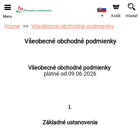
Objednávky prijímame prostredníctvom nášho e-shopu.
Najskorší možný termín doručenia je od 12.8.2026 z
dôvodu dovolenky.
Košík
Hľadať
Menu
Home
Všeobecné obchodné podmienky
Všeobecné obchodné podmienky
Všeobecné obchodné podmienky
platné od 09.06.2026
I.
Základné ustanovenia