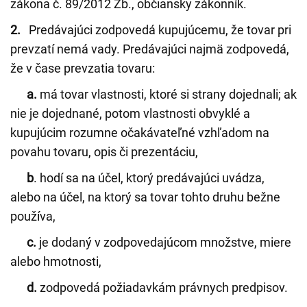
zákona č. 89/2012 Zb., občiansky zákonník.
2.
Predávajúci zodpovedá kupujúcemu, že tovar pri
prevzatí nemá vady. Predávajúci najmä zodpovedá,
že v čase prevzatia tovaru:
a.
má tovar vlastnosti, ktoré si strany dojednali; ak
nie je dojednané, potom vlastnosti obvyklé a
kupujúcim rozumne očakávateľné vzhľadom na
povahu tovaru, opis či prezentáciu,
b
. hodí sa na účel, ktorý predávajúci uvádza,
alebo na účel, na ktorý sa tovar tohto druhu bežne
používa,
c.
je dodaný v zodpovedajúcom množstve, miere
alebo hmotnosti,
d.
zodpovedá požiadavkám právnych predpisov.