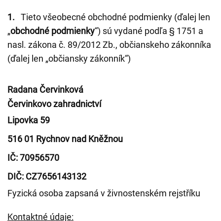
1.
Tieto všeobecné obchodné podmienky (ďalej len
„
obchodné podmienky
“) sú vydané podľa § 1751 a
nasl. zákona č. 89/2012 Zb., občianskeho zákonníka
(ďalej len „občiansky zákonník“)
Radana Červinková
Červinkovo zahradnictví
Lipovka 59
516 01 Rychnov nad Kněžnou
IČ: 70956570
DIČ: CZ7656143132
Fyzická osoba zapsaná v živnostenském rejstříku
Kontaktné údaje: