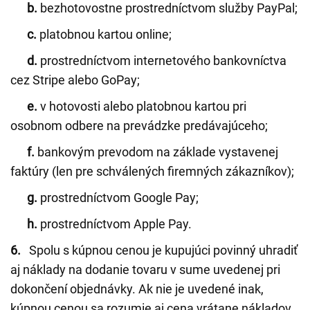
b.
bezhotovostne prostredníctvom služby PayPal;
c.
platobnou kartou online;
d.
prostredníctvom internetového bankovníctva
cez Stripe alebo GoPay;
e.
v hotovosti alebo platobnou kartou pri
osobnom odbere na prevádzke predávajúceho;
f.
bankovým prevodom na základe vystavenej
faktúry (len pre schválených firemných zákazníkov);
g.
prostredníctvom Google Pay;
h.
prostredníctvom Apple Pay.
6.
Spolu s kúpnou cenou je kupujúci povinný uhradiť
aj náklady na dodanie tovaru v sume uvedenej pri
dokončení objednávky. Ak nie je uvedené inak,
kúpnou cenou sa rozumie aj cena vrátane nákladov