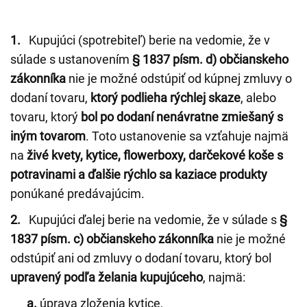
1.
Kupujúci (spotrebiteľ) berie na vedomie, že v
súlade s ustanovením
§ 1837 písm. d) občianskeho
zákonníka
nie je možné odstúpiť od kúpnej zmluvy o
dodaní tovaru,
ktorý podlieha rýchlej skaze
, alebo
tovaru, ktorý
bol po dodaní nenávratne zmiešaný s
iným tovarom
. Toto ustanovenie sa vzťahuje najmä
na
živé kvety, kytice, flowerboxy, darčekové koše s
potravinami a ďalšie rýchlo sa kaziace produkty
ponúkané predávajúcim.
2.
Kupujúci ďalej berie na vedomie, že v súlade s
§
1837 písm. c) občianskeho zákonníka
nie je možné
odstúpiť ani od zmluvy o dodaní tovaru, ktorý bol
upravený podľa želania kupujúceho
, najmä:
a.
úprava zloženia kytice,