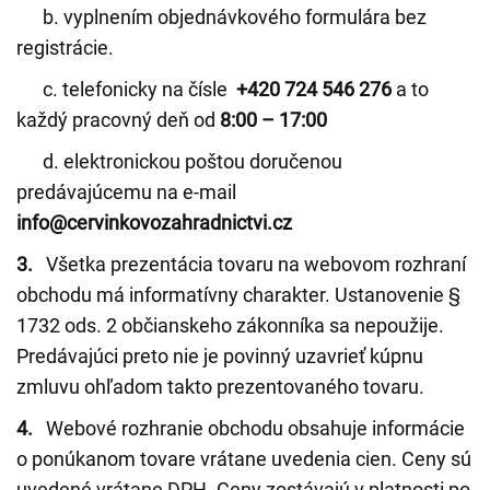
b. vyplnením objednávkového formulára bez
registrácie.
c. telefonicky na čísle
+420 724 546 276
a to
každý pracovný deň od
8:00 – 17:00
d. elektronickou poštou doručenou
predávajúcemu na e-mail
info@cervinkovozahradnictvi.cz
3.
Všetka prezentácia tovaru na webovom rozhraní
obchodu má informatívny charakter. Ustanovenie §
1732 ods. 2 občianskeho zákonníka sa nepoužije.
Predávajúci preto nie je povinný uzavrieť kúpnu
zmluvu ohľadom takto prezentovaného tovaru.
4.
Webové rozhranie obchodu obsahuje informácie
o ponúkanom tovare vrátane uvedenia cien. Ceny sú
uvedené vrátane DPH. Ceny zostávajú v platnosti po