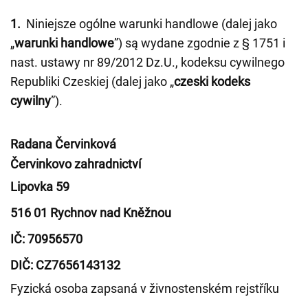
1.
Niniejsze ogólne warunki handlowe (dalej jako
„
warunki handlowe
”) są wydane zgodnie z § 1751 i
nast. ustawy nr 89/2012 Dz.U., kodeksu cywilnego
Republiki Czeskiej (dalej jako „
czeski kodeks
cywilny
”).
Radana Červinková
Červinkovo zahradnictví
Lipovka 59
516 01 Rychnov nad Kněžnou
IČ: 70956570
DIČ: CZ7656143132
Fyzická osoba zapsaná v živnostenském rejstříku