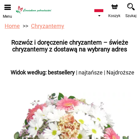
Przyjmujemy zamówienia za pośrednictwem naszego
sklepu internetowego. Najbliższy możliwy termin dostawy
to 12.08.2026 z powodu urlopu.
Koszyk
Szukaj
Menu
Home
Chryzantemy
Rozwóz i doręczenie chryzantem – świeże
chryzantemy z dostawą na wybrany adres
Widok według:
bestsellery
|
najtańsze
|
Najdroższe