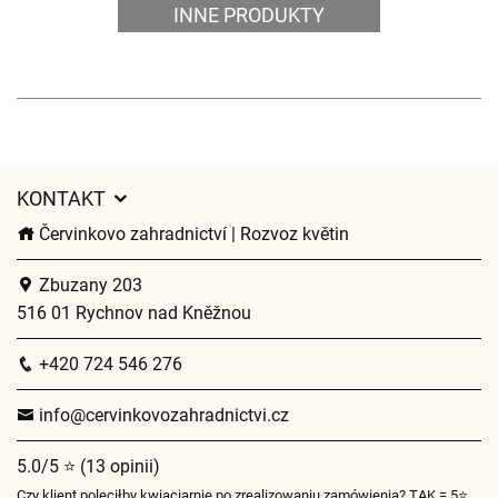
INNE PRODUKTY
KONTAKT
Červinkovo zahradnictví | Rozvoz květin
Zbuzany 203
516 01 Rychnov nad Kněžnou
+420 724 546 276
info@cervinkovozahradnictvi.cz
5.0/5 ⭐ (13 opinii)
Czy klient poleciłby kwiaciarnię po zrealizowaniu zamówienia? TAK = 5⭐,