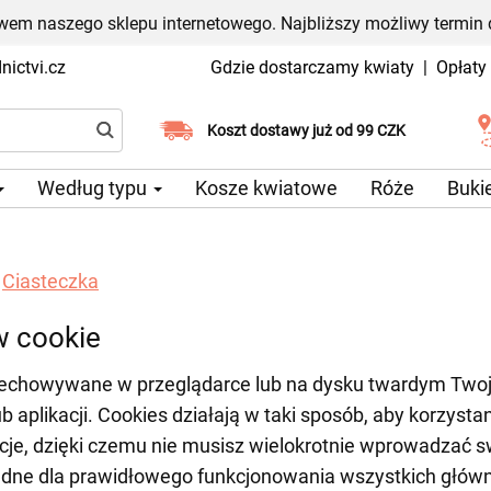
em naszego sklepu internetowego. Najbliższy możliwy termin 
ictvi.cz
Gdzie dostarczamy kwiaty
|
Opłaty
Wybierz datę dostawy
Koszt dostawy już od 99 CZK
Według typu
Kosze kwiatowe
Róże
Buki
Ciasteczka
w cookie
 przechowywane w przeglądarce lub na dysku twardym Tw
aplikacji. Cookies działają w taki sposób, aby korzystani
ncje, dzięki czemu nie musisz wielokrotnie wprowadzać 
będne dla prawidłowego funkcjonowania wszystkich główn