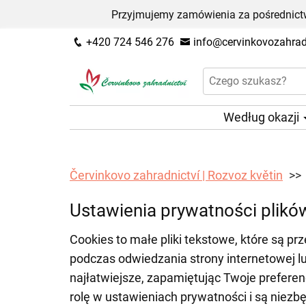
Przyjmujemy zamówienia za pośrednictw
+420 724 546 276
info@cervinkovozahradn
Według okazji
Červinkovo zahradnictví | Rozvoz květin
Ustawienia prywatności plikó
Cookies to małe pliki tekstowe, które są
podczas odwiedzania strony internetowej lub 
najłatwiejsze, zapamiętując Twoje prefere
rolę w ustawieniach prywatności i są niez