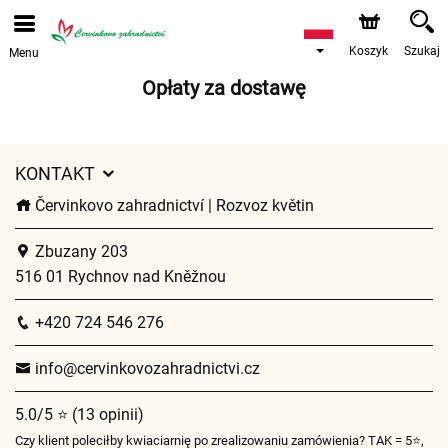
Przyjmujemy zamówienia za pośrednictwem naszego
sklepu internetowego. Najbliższy możliwy termin dostawy
to 12.08.2026 z powodu urlopu.
Koszyk
Szukaj
Menu
Opłaty za dostawę
KONTAKT
Červinkovo zahradnictví | Rozvoz květin
Zbuzany 203
516 01 Rychnov nad Kněžnou
+420 724 546 276
info@cervinkovozahradnictvi.cz
5.0/5 ⭐ (13 opinii)
Czy klient poleciłby kwiaciarnię po zrealizowaniu zamówienia? TAK = 5⭐,