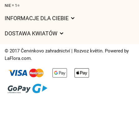
NIE = 1⭐
INFORMACJE DLA CIEBIE
Regulamin sklepu internetowego
DOSTAWA KWIATÓW
Ochrona danych osobowych
Opłaty za dostawę
Czasy dostawy kwiatów – przegląd możliwości
© 2017 Červinkovo zahradnictví | Rozvoz květin. Powered by
Gdzie dostarczamy kwiaty
LaFlora.com
.
Ciasteczka
Kontakt