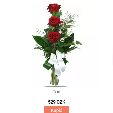
Trio
529 CZK
Kupić