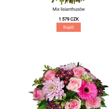
Mix lisianthusów
1 579 CZK
Kupić