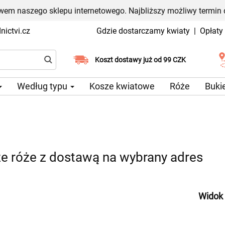
em naszego sklepu internetowego. Najbliższy możliwy termin 
ictvi.cz
Gdzie dostarczamy kwiaty
|
Opłaty
Wybierz datę dostawy
Koszt dostawy już od 99 CZK
Według typu
Kosze kwiatowe
Róże
Buki
e róże z dostawą na wybrany adres
Widok