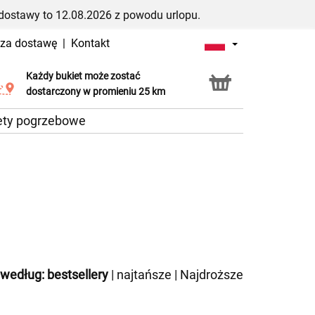
dostawy to 12.08.2026 z powodu urlopu.
 za dostawę
|
Kontakt
Każdy bukiet może zostać
Usługa Click & Collect
dostarczony w promieniu 25 km
ety pogrzebowe
 według:
bestsellery
|
najtańsze
|
Najdroższe