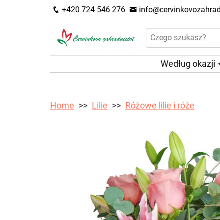
+420 724 546 276
info@cervinkovozahradn
Według okazji
Home
Lilie
Różowe lilie i róże