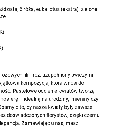
iaździsta, 6 róża, eukaliptus (ekstra), zielone
cze
K)
K)
różowych lilii i róż, uzupełniony świeżymi
yjątkowa kompozycja, która wnosi do
lność. Pastelowe odcienie kwiatów tworzą
osferę – idealną na urodziny, imieniny czy
Dbamy o to, by nasze kwiaty były zawsze
zez doświadczonych florystów, dzięki czemu
elegancją. Zamawiając u nas, masz