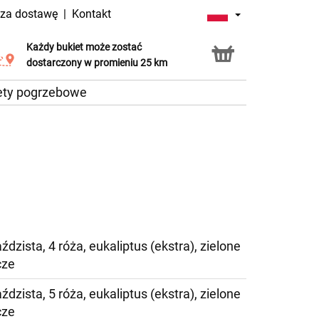
 za dostawę
|
Kontakt
Każdy bukiet może zostać
Usługa Click & Collect
dostarczony w promieniu 25 km
ety pogrzebowe
iaździsta, 4 róża, eukaliptus (ekstra), zielone
cze
iaździsta, 5 róża, eukaliptus (ekstra), zielone
cze