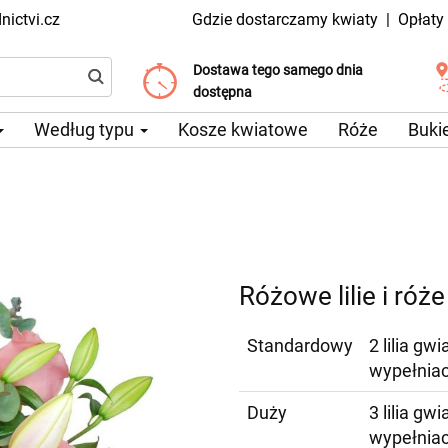
ictvi.cz
Gdzie dostarczamy kwiaty
|
Opłaty
Dostawa tego samego dnia
Wybierz datę dostawy
Koszt dostawy już od 99 CZK
dostępna
Według typu
Kosze kwiatowe
Róże
Buki
Różowe lilie i róże
Standardowy
2 lilia gw
wypełnia
Duży
3 lilia gw
wypełnia