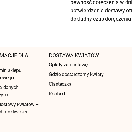
pewność doręczenia w dni
potwierdzenie dostawy ot
dokładny czas doręczenia
MACJE DLA
DOSTAWA KWIATÓW
Opłaty za dostawę
min sklepu
Gdzie dostarczamy kwiaty
etowego
Ciasteczka
a danych
Kontakt
wych
dostawy kwiatów –
d możliwości