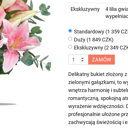
Ekskluzywny
4 lilia gw
wypełnia
Standardowy (1 359 CZ
Duży (1 849 CZK)
Ekskluzywny (2 349 CZ
ZAMÓW
Delikatny bukiet złożony z 
zielonymi gałązkami, to w
wnętrza harmonię i subte
romantyczną, spokojną atm
wyrażenie wdzięczności. 
profesjonalnie ułożone pr
zachwycają świeżością i 