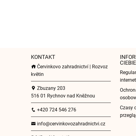
KONTAKT
INFOR
CIEBIE
Červinkovo zahradnictví | Rozvoz
Regula
květin
intern
Zbuzany 203
Ochron
516 01 Rychnov nad Kněžnou
osobo
Czasy 
+420 724 546 276
przeglą
info@cervinkovozahradnictvi.cz