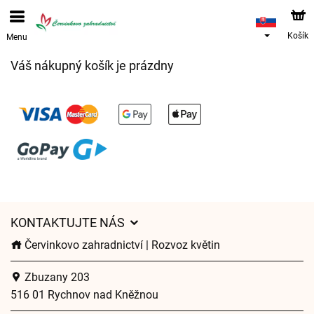
Objednávky prijímame prostredníctvom nášho e-shopu.
Najskorší možný termín doručenia je od 12.8.2026 z
dôvodu dovolenky.
Košík
Menu
Váš nákupný košík je prázdny
KONTAKTUJTE NÁS
Červinkovo zahradnictví | Rozvoz květin
Zbuzany 203
516 01 Rychnov nad Kněžnou