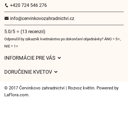
+420 724 546 276
info@cervinkovozahradnictvi.cz
5.0/5 ⭐ (13 recenzií)
Odporučil by zákazník kvetinárstvo po dokončení objednávky? ÁNO = 5⭐,
NIE = 1⭐
INFORMÁCIE PRE VÁS
Všeobecné obchodné podmienky
DORUČENIE KVETOV
Ochrana osobných údajov
Poplatky za doručenie
Časy doručenia kvetov – prehľad možností
© 2017 Červinkovo zahradnictví | Rozvoz květin. Powered by
Kam doručujeme kvety
LaFlora.com
.
Súbory cookie
Kontaktujte nás