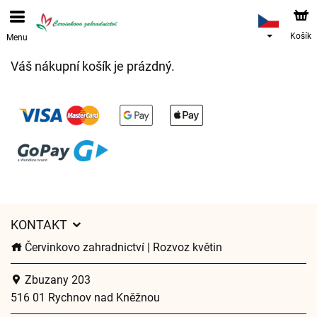
Objednávky přes e-shop přijímáme. Nejbližší možné
doručení je od 17.8.2026 z důvodu dovolené.
Košík
Menu
Váš nákupní košík je prázdný.
KONTAKT
Červinkovo zahradnictví | Rozvoz květin
Zbuzany 203
516 01 Rychnov nad Kněžnou