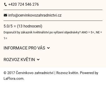
+420 724 546 276
info@cervinkovozahradnictvi.cz
5.0/5 ⭐ (13 hodnocení)
Doporučil by zákazník květinářství po vyřízení objednávky? ANO = 5⭐, NE =
1⭐
INFORMACE PRO VÁS
Obchodní podmínky
ROZVOZ KVĚTIN
Ochrana osobních údajů
Ceny za doručení
Často kladené dotazy
© 2017 Červinkovo zahradnictví | Rozvoz květin. Powered by
Kam doručujeme květiny
LaFlora.com
.
O nás
Cookies
Časy doručení květin – přehled možností
Kontakt