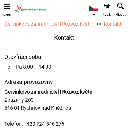
Objednávky přes e-shop přijímáme. Nejbližší možné
doručení je od 12.8.2026 z důvodu dovolené.
Košík
Hledat
Menu
Červinkovo zahradnictví | Rozvoz květin
Kontakt
Kontakt
Otevírací doba
Po – Pá 8:00 – 14:30
Adresa provozovny
Červinkovo zahradnictví | Rozvoz květin
Zbuzany 203
516 01 Rychnov nad Kněžnou
Telefon:
+420 724 546 276