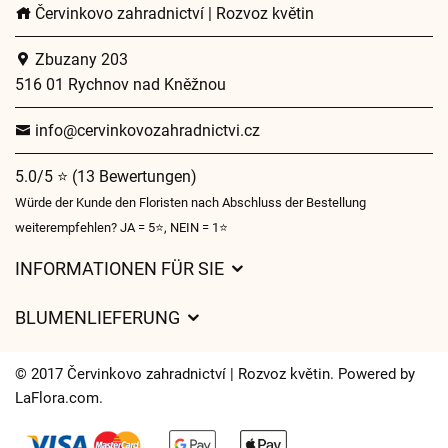
Červinkovo zahradnictví | Rozvoz květin
Zbuzany 203
516 01 Rychnov nad Kněžnou
info@cervinkovozahradnictvi.cz
5.0/5 ⭐ (13 Bewertungen)
Würde der Kunde den Floristen nach Abschluss der Bestellung
weiterempfehlen? JA = 5⭐, NEIN = 1⭐
INFORMATIONEN FÜR SIE
Geschäftsbedingungen
BLUMENLIEFERUNG
Datenschutz
Liefergebühren
Lieferzeiten für Blumen – Übersicht der Möglichkeiten
© 2017 Červinkovo zahradnictví | Rozvoz květin. Powered by
Wohin wir Blumen liefern
LaFlora.com
.
Cookies