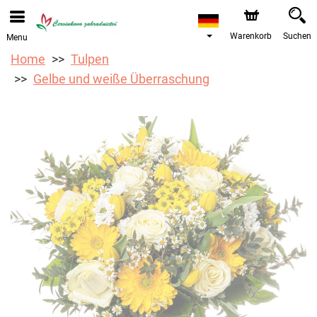
Bestellungen über unseren Onlineshop nehmen wir gerne
entgegen. Der frühestmögliche Liefertermin ist ab dem
12.08.2026 aufgrund von Betriebsurlaub.
Warenkorb
Suchen
Menu
Home
Tulpen
Gelbe und weiße Überraschung