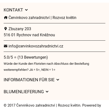
KONTAKT
Červinkovo zahradnictví | Rozvoz květin
Zbuzany 203
516 01 Rychnov nad Kněžnou
info@cervinkovozahradnictvi.cz
5.0/5 ⭐ (13 Bewertungen)
Würde der Kunde den Floristen nach Abschluss der Bestellung
weiterempfehlen? JA = 5⭐, NEIN = 1⭐
INFORMATIONEN FÜR SIE
Geschäftsbedingungen
BLUMENLIEFERUNG
Datenschutz
Liefergebühren
Lieferzeiten für Blumen – Übersicht der Möglichkeiten
© 2017 Červinkovo zahradnictví | Rozvoz květin. Powered by
Wohin wir Blumen liefern