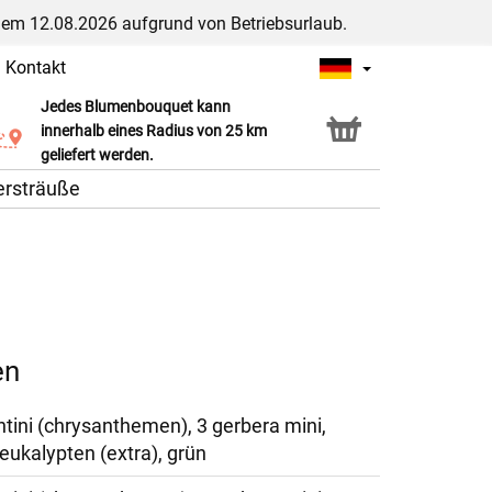
dem 12.08.2026 aufgrund von Betriebsurlaub.
|
Kontakt
Jedes Blumenbouquet kann
Click & Collect Service
innerhalb eines Radius von 25 km
geliefert werden.
ersträuße
en
ntini (chrysanthemen), 3 gerbera mini,
 eukalypten (extra), grün