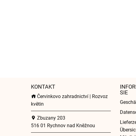
KONTAKT
INFOR
SIE
Červinkovo zahradnictví | Rozvoz
Geschä
květin
Datens
Zbuzany 203
Lieferz
516 01 Rychnov nad Kněžnou
Übersic