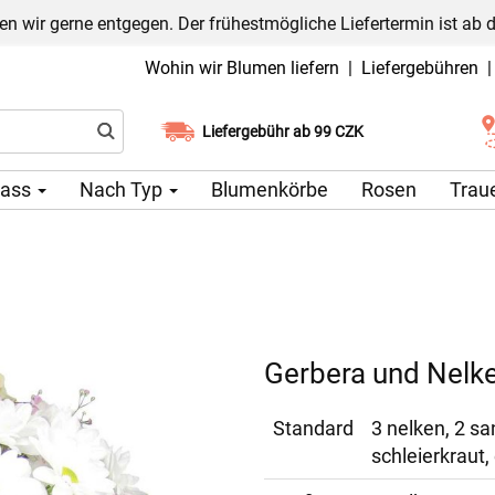
n wir gerne entgegen. Der frühestmögliche Liefertermin ist ab 
Wohin wir Blumen liefern
|
Liefergebühren
Liefergebühr ab 99 CZK
Wählen Sie Ihr Lieferdatum
lass
Nach Typ
Blumenkörbe
Rosen
Trau
Gerbera und Nelk
Standard
3 nelken, 2 sa
schleierkraut,