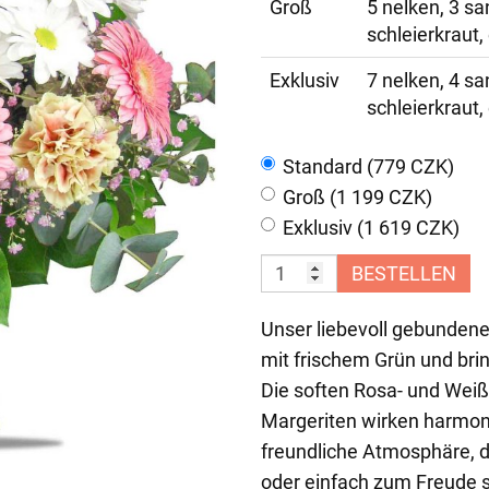
Groß
5 nelken, 3 sa
schleierkraut,
Exklusiv
7 nelken, 4 sa
schleierkraut,
Standard (779 CZK)
Groß (1 199 CZK)
Exklusiv (1 619 CZK)
BESTELLEN
Unser liebevoll gebundene
mit frischem Grün und bri
Die soften Rosa- und Wei
Margeriten wirken harmon
freundliche Atmosphäre, d
oder einfach zum Freude 