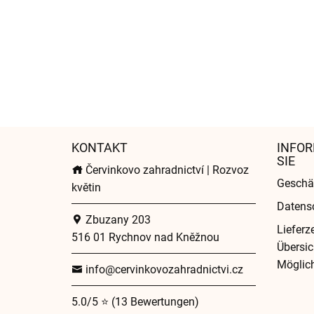
KONTAKT
INFOR
SIE
Červinkovo zahradnictví | Rozvoz
Geschä
květin
Datens
Zbuzany 203
Lieferz
516 01 Rychnov nad Kněžnou
Übersic
Möglich
info@cervinkovozahradnictvi.cz
5.0/5 ⭐ (13 Bewertungen)