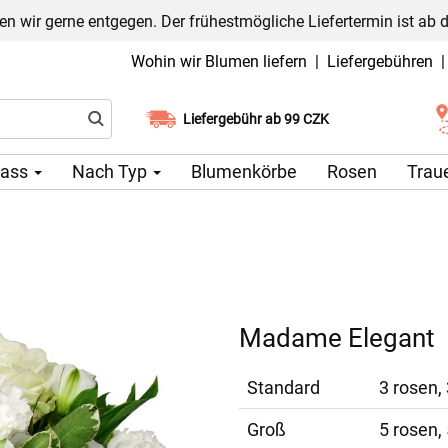
n wir gerne entgegen. Der frühestmögliche Liefertermin ist ab 
Wohin wir Blumen liefern
|
Liefergebühren
Liefergebühr ab 99 CZK
Wählen Sie Ihr Lieferdatum
lass
Nach Typ
Blumenkörbe
Rosen
Trau
Madame Elegant
Standard
3 rosen, 
Groß
5 rosen, 