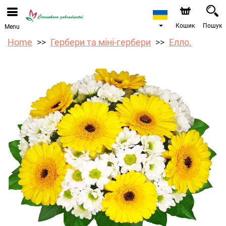
Ми приймаємо замовлення через наш інтернет-
магазин. Найближча можлива дата доставки —
12.08.2026 у зв’язку з відпусткою.
Кошик
Пошук
Menu
Home
Гербери та міні-гербери
Елло.