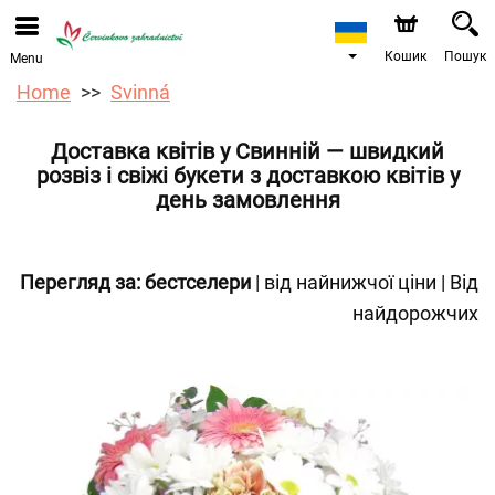
Ми приймаємо замовлення через наш інтернет-
магазин. Найближча можлива дата доставки —
12.08.2026 у зв’язку з відпусткою.
Кошик
Пошук
Menu
Home
Svinná
Доставка квітів у Свинній — швидкий
розвіз і свіжі букети з доставкою квітів у
день замовлення
Перегляд за:
бестселери
|
від найнижчої ціни
|
Від
найдорожчих