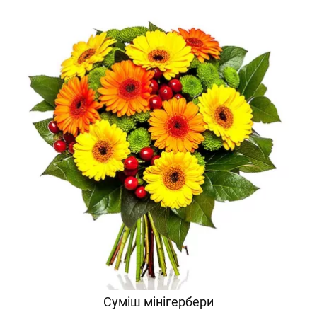
Суміш мінігербери