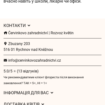
вчасно навіть у школи, лікарні чи офіси.
КОНТАКТИ
Červinkovo zahradnictví | Rozvoz květin
Zbuzany 203
516 01 Rychnov nad Kněžnou
info@cervinkovozahradnictvi.cz
5.0/5 ⭐ (13 відгуків)
Чи рекомендуватиме клієнт флориста після виконання
замовлення? ТАК = 5⭐, НІ = 1⭐
ІНФОРМАЦІЯ ДЛЯ ВАС
Загальні умови ведення господарської діяльності
ДОСТАВКА КВІТІВ