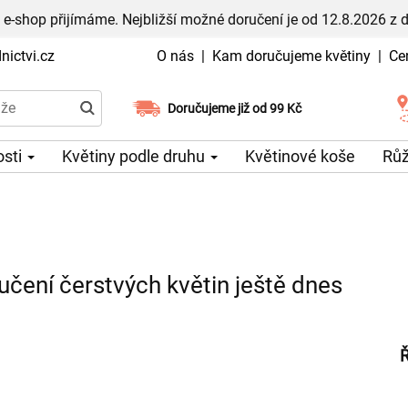
 e-shop přijímáme. Nejbližší možné doručení je od 12.8.2026 z 
ictvi.cz
O nás
|
Kam doručujeme květiny
|
Ce
Doručujeme již od 99 Kč
Možný výběr času a dne doručení
osti
Květiny podle druhu
Květinové koše
Rů
učení čerstvých květin ještě dnes
Ř