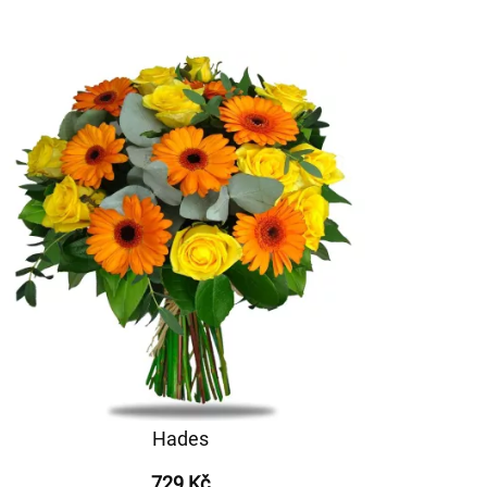
Hades
729 Kč