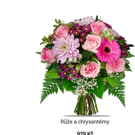
Růže a chrysantémy
929 Kč