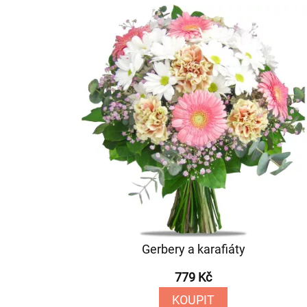
Gerbery a karafiáty
779 Kč
KOUPIT