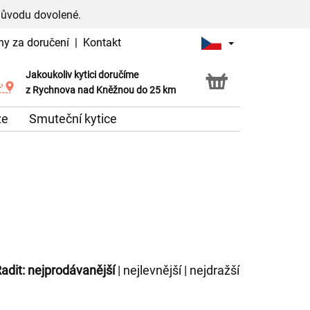
důvodu dovolené.
ny za doručení
|
Kontakt
Jakoukoliv kytici doručíme
Možnost vyzvednout v naší květince
z Rychnova nad Kněžnou do 25 km
že
Smuteční kytice
adit:
nejprodávanější
|
nejlevnější
|
nejdražší