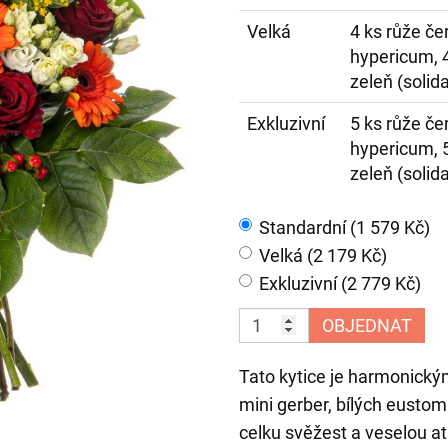
Velká
4 ks růže če
hypericum, 4
zeleň (solida
Exkluzivní
5 ks růže če
hypericum, 5
zeleň (solida
Standardní (1 579 Kč)
Velká (2 179 Kč)
Exkluzivní (2 779 Kč)
OBJEDNAT
Tato kytice je harmonický
mini gerber, bílých eustom
celku svěžest a veselou a