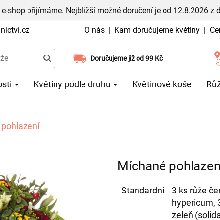
 e-shop přijímáme. Nejbližší možné doručení je od 12.8.2026 z 
ictvi.cz
O nás
|
Kam doručujeme květiny
|
Ce
Doručujeme již od 99 Kč
Možný výběr času a dne doručení
osti
Květiny podle druhu
Květinové koše
Rů
 pohlazení
Míchané pohlazen
Standardní
3 ks růže če
hypericum, 3
zeleň (solida