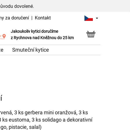
důvodu dovolené.
ny za doručení
|
Kontakt
Jakoukoliv kytici doručíme
Možnost vyzvednout v naší květince
z Rychnova nad Kněžnou do 25 km
že
Smuteční kytice
í
rvená, 3 ks gerbera mini oranžová, 3 ks
 ks eustoma, 3 ks solidago a dekorativní
go, pistacie, salal)