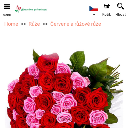
Objednávky přes e-shop přijímáme. Nejbližší možné
doručení je od 12.8.2026 z důvodu dovolené.
Košík
Hledat
Menu
Home
Růže
Červené a růžové růže