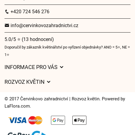
+420 724 546 276
info@cervinkovozahradnictvi.cz
5.0/5 ⭐ (13 hodnocení)
Doporučil by zákazník květinářství po vyřízení objednávky? ANO = 5⭐, NE =
1⭐
INFORMACE PRO VÁS
Obchodní podmínky
ROZVOZ KVĚTIN
Ochrana osobních údajů
Ceny za doručení
Často kladené dotazy
© 2017 Červinkovo zahradnictví | Rozvoz květin. Powered by
Kam doručujeme květiny
LaFlora.com
.
O nás
Cookies
Časy doručení květin – přehled možností
Kontakt