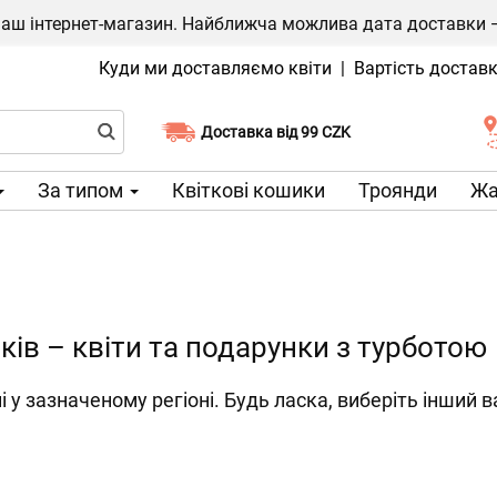
ш інтернет-магазин. Найближча можлива дата доставки — 1
Куди ми доставляємо квіти
|
Вартість достав
Доставка від 99 CZK
Виберіть дату доставки
За типом
Квіткові кошики
Троянди
Жа
ків – квіти та подарунки з турботою
і у зазначеному регіоні. Будь ласка, виберіть інший в