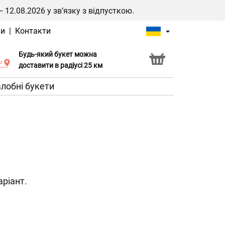
2.08.2026 у зв’язку з відпусткою.
ки
|
Контакти
Будь-який букет можна
Послуга Click & Collect
доставити в радіусі 25 км
лобні букети
аріант.