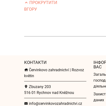
ПРОКРУТИТИ
ВГОРУ
КОНТАКТИ
ІНФО
ВАС
Červinkovo zahradnictví | Rozvoz
Загаль
květin
господ
діяльн
Zbuzany 203
516 01 Rychnov nad Kněžnou
Захист
даних
info@cervinkovozahradnictvi.cz