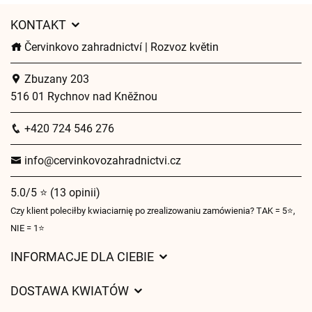
KONTAKT
Červinkovo zahradnictví | Rozvoz květin
Zbuzany 203
516 01 Rychnov nad Kněžnou
+420 724 546 276
info@cervinkovozahradnictvi.cz
5.0/5 ⭐ (13 opinii)
Czy klient poleciłby kwiaciarnię po zrealizowaniu zamówienia? TAK = 5⭐,
NIE = 1⭐
INFORMACJE DLA CIEBIE
Regulamin sklepu internetowego
DOSTAWA KWIATÓW
Ochrona danych osobowych