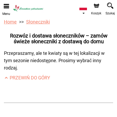
Przyjmujemy zamówienia za pośrednictwem naszego
sklepu internetowego. Najbliższy możliwy termin dostawy
to 12.08.2026 z powodu urlopu.
Koszyk
Szukaj
Menu
Home
Słoneczniki
Rozwóz i dostawa słoneczników – zamów
świeże słoneczniki z dostawą do domu
Przepraszamy, ale te kwiaty są w tej lokalizacji w
tym sezonie niedostępne. Prosimy wybrać inny
rodzaj.
PRZEWIŃ DO GÓRY