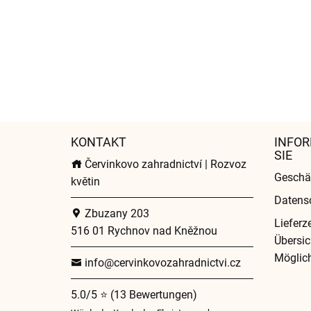
KONTAKT
INFOR
SIE
Červinkovo zahradnictví | Rozvoz
Geschä
květin
Datens
Zbuzany 203
Lieferz
516 01 Rychnov nad Kněžnou
Übersic
Möglich
info@cervinkovozahradnictvi.cz
5.0/5 ⭐ (13 Bewertungen)