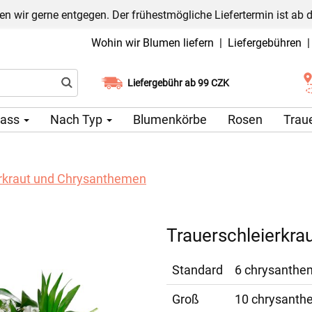
n wir gerne entgegen. Der frühestmögliche Liefertermin ist ab 
Wohin wir Blumen liefern
|
Liefergebühren
Liefergebühr ab 99 CZK
Wählen Sie Ihr Lieferdatum
lass
Nach Typ
Blumenkörbe
Rosen
Trau
erkraut und Chrysanthemen
Trauerschleierkr
Standard
6 chrysantheme
Groß
10 chrysanthem