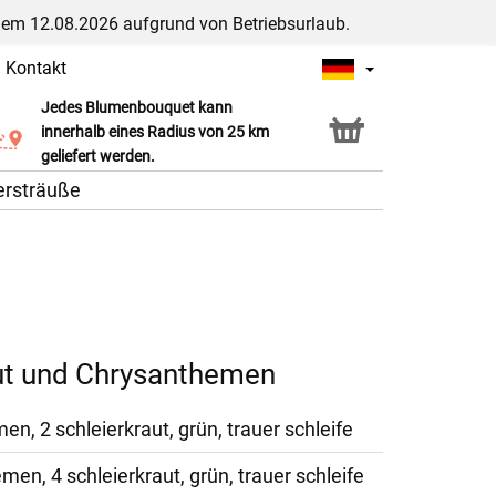
dem 12.08.2026 aufgrund von Betriebsurlaub.
|
Kontakt
Jedes Blumenbouquet kann
Click & Collect Service
innerhalb eines Radius von 25 km
geliefert werden.
ersträuße
aut und Chrysanthemen
n, 2 schleierkraut, grün, trauer schleife
en, 4 schleierkraut, grün, trauer schleife