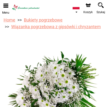
Przyjmujemy zamówienia za pośrednictwem naszego
sklepu internetowego. Najbliższy możliwy termin dostawy
to 12.08.2026 z powodu urlopu.
Koszyk
Szukaj
Menu
Home
Bukiety pogrzebowe
Wiązanka pogrzebowa z gipsówki i chryzantem