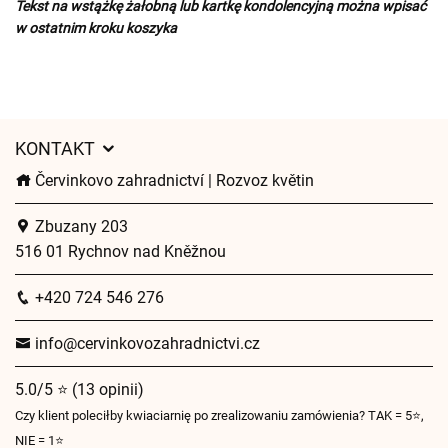
Tekst na wstążkę żałobną lub kartkę kondolencyjną można wpisać
w ostatnim kroku koszyka
KONTAKT
Červinkovo zahradnictví | Rozvoz květin
Zbuzany 203
516 01 Rychnov nad Kněžnou
+420 724 546 276
info@cervinkovozahradnictvi.cz
5.0/5 ⭐ (13 opinii)
Czy klient poleciłby kwiaciarnię po zrealizowaniu zamówienia? TAK = 5⭐,
NIE = 1⭐