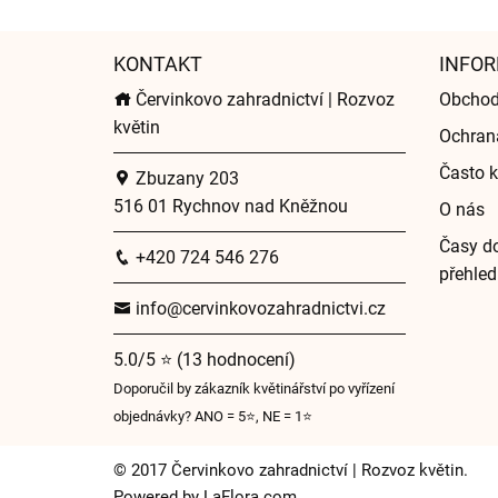
KONTAKT
INFOR
Červinkovo zahradnictví | Rozvoz
Obchod
květin
Ochran
Často k
Zbuzany 203
516 01 Rychnov nad Kněžnou
O nás
Časy do
+420 724 546 276
přehled
info@cervinkovozahradnictvi.cz
5.0/5 ⭐ (13 hodnocení)
Doporučil by zákazník květinářství po vyřízení
objednávky? ANO = 5⭐, NE = 1⭐
© 2017 Červinkovo zahradnictví | Rozvoz květin.
Powered by
LaFlora.com
.