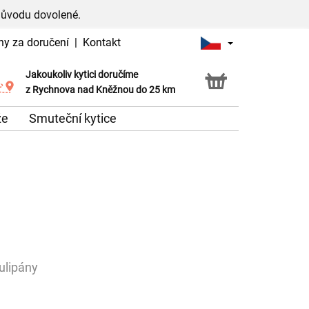
důvodu dovolené.
ny za doručení
|
Kontakt
Jakoukoliv kytici doručíme
Možnost vyzvednout v naší květince
z Rychnova nad Kněžnou do 25 km
že
Smuteční kytice
tulipány