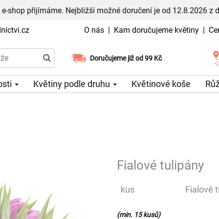
 e-shop přijímáme. Nejbližší možné doručení je od 12.8.2026 z 
ictvi.cz
O nás
|
Kam doručujeme květiny
|
Ce
Doručujeme již od 99 Kč
Možný výběr času a dne doručení
osti
Květiny podle druhu
Květinové koše
Rů
Fialové tulipány
kus
Fialové 
(min. 15 kusů)