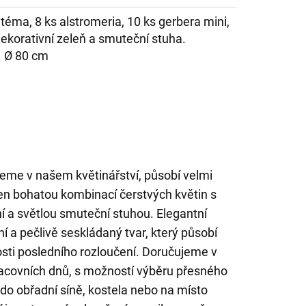
téma, 8 ks alstromeria, 10 ks gerbera mini,
dekorativní zeleň a smuteční stuha.
. Ø 80 cm
eme v našem květinářství, působí velmi
řen bohatou kombinací čerstvých květin s
í a světlou smuteční stuhou. Elegantní
 a pečlivě seskládaný tvar, který působí
tosti posledního rozloučení. Doručujeme v
covních dnů, s možností výběru přesného
 do obřadní síně, kostela nebo na místo