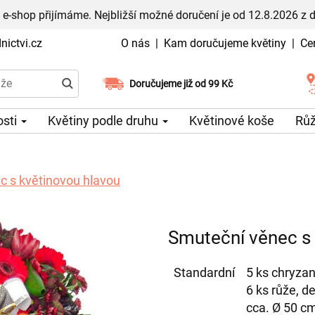
 e-shop přijímáme. Nejbližší možné doručení je od 12.8.2026 z 
ictvi.cz
O nás
|
Kam doručujeme květiny
|
Ce
Doručujeme již od 99 Kč
Možný výběr času a dne doručení
osti
Květiny podle druhu
Květinové koše
Rů
c s květinovou hlavou
Smuteční věnec s 
Standardní
5 ks chryzan
6 ks růže, d
cca. Ø 50 c