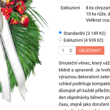
Exkluzivní
8 ks chryzan
10 ks růže, 
Velikost cca
Standardní (3 149 Kč)
Exkluzivní (4 939 Kč)
OBJEDNAT
Smuteční věnec, který váž
klidně a upraveně. Je tvo
výraznou dekorativní zelen
vzhled podtrhuje kompaktní
důstojně při každé příleži
den objednávky během pra
času, stejně jako doručení