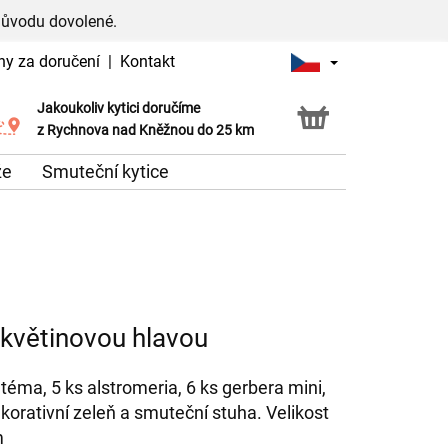
důvodu dovolené.
ny za doručení
|
Kontakt
Jakoukoliv kytici doručíme
Možnost vyzvednout v naší květince
z Rychnova nad Kněžnou do 25 km
že
Smuteční kytice
květinovou hlavou
téma, 5 ks alstromeria, 6 ks gerbera mini,
ekorativní zeleň a smuteční stuha. Velikost
m