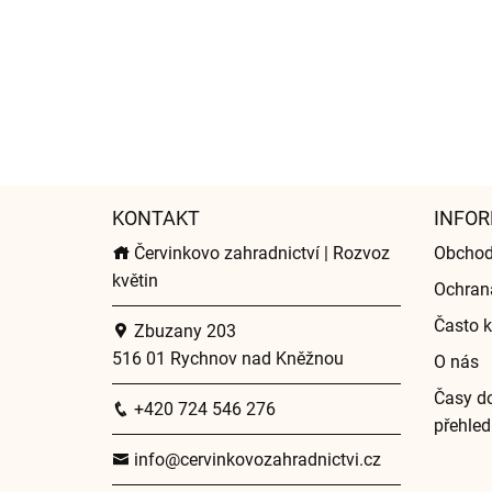
KONTAKT
INFOR
Červinkovo zahradnictví | Rozvoz
Obchod
květin
Ochran
Často k
Zbuzany 203
516 01 Rychnov nad Kněžnou
O nás
Časy do
+420 724 546 276
přehled
info@cervinkovozahradnictvi.cz