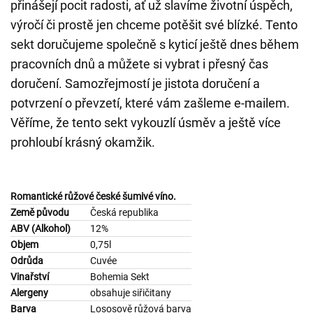
přinášejí pocit radosti, ať už slavíme životní úspěch,
výročí či prostě jen chceme potěšit své blízké. Tento
sekt doručujeme společně s kyticí ještě dnes během
pracovních dnů a můžete si vybrat i přesný čas
doručení. Samozřejmostí je jistota doručení a
potvrzení o převzetí, které vám zašleme e-mailem.
Věříme, že tento sekt vykouzlí úsměv a ještě více
prohloubí krásný okamžik.
Romantické růžové české šumivé víno.
Země původu
Česká republika
ABV (Alkohol)
12%
Objem
0,75l
Odrůda
Cuvée
Vinařství
Bohemia Sekt
Alergeny
obsahuje siřičitany
Barva
Lososově růžová barva