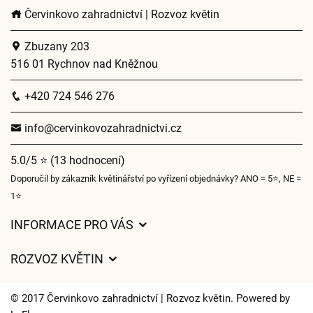
Červinkovo zahradnictví | Rozvoz květin
Zbuzany 203
516 01 Rychnov nad Kněžnou
+420 724 546 276
info@cervinkovozahradnictvi.cz
5.0/5 ⭐ (13 hodnocení)
Doporučil by zákazník květinářství po vyřízení objednávky? ANO = 5⭐, NE =
1⭐
INFORMACE PRO VÁS
Obchodní podmínky
ROZVOZ KVĚTIN
Ochrana osobních údajů
Ceny za doručení
Často kladené dotazy
© 2017 Červinkovo zahradnictví | Rozvoz květin. Powered by
Kam doručujeme květiny