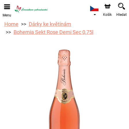
Objednávky přes e-shop přijímáme. Nejbližší možné
doručení je od 12.8.2026 z důvodu dovolené.
Košík
Hledat
Menu
Home
Dárky ke květinám
Bohemia Sekt Rose Demi Sec 0,75l