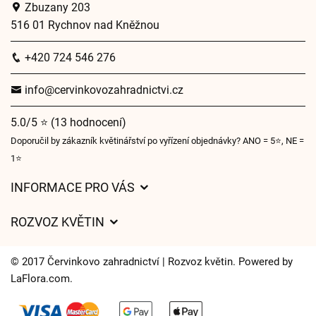
Zbuzany 203
516 01 Rychnov nad Kněžnou
+420 724 546 276
info@cervinkovozahradnictvi.cz
5.0/5 ⭐ (13 hodnocení)
Doporučil by zákazník květinářství po vyřízení objednávky? ANO = 5⭐, NE =
1⭐
INFORMACE PRO VÁS
Obchodní podmínky
ROZVOZ KVĚTIN
Ochrana osobních údajů
Ceny za doručení
Často kladené dotazy
© 2017 Červinkovo zahradnictví | Rozvoz květin. Powered by
Kam doručujeme květiny
LaFlora.com
.
O nás
Cookies
Časy doručení květin – přehled možností
Kontakt