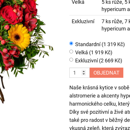
Velká
5 ks růže, 5 
hypericum a 
Exkluzivní
7 ks růže, 7 
hypericum a 
Standardní (1 319 Kč)
Velká (1 919 Kč)
Exkluzivní (2 669 Kč)
OBJEDNAT
Naše krásná kytice v sobě 
alstromerie a akcenty hype
harmonického celku, kter
Díky své pozitivní a živé 
také pro radost v běžný d
vkusná zeleň, která zvýra