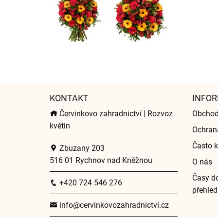
KONTAKT
INFOR
Červinkovo zahradnictví | Rozvoz
Obchod
květin
Ochran
Často k
Zbuzany 203
516 01 Rychnov nad Kněžnou
O nás
Časy do
+420 724 546 276
přehled
info@cervinkovozahradnictvi.cz