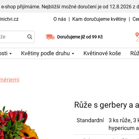
 e-shop přijímáme. Nejbližší možné doručení je od 12.8.2026 z 
ictvi.cz
O nás
|
Kam doručujeme květiny
|
Ce
Doručujeme již od 99 Kč
Možný výběr času a dne doručení
osti
Květiny podle druhu
Květinové koše
Rů
omériemi
Růže s gerbery a 
Standardní
3 ks růže, 3 
hypericum a 