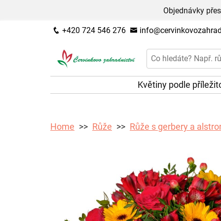
Objednávky přes
+420 724 546 276
info@cervinkovozahradn
Květiny podle příležit
Home
Růže
Růže s gerbery a alstr