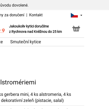
důvodu dovolené.
ny za doručení
|
Kontakt
Jakoukoliv kytici doručíme
Možnost vyzvednout v naší květince
z Rychnova nad Kněžnou do 25 km
že
Smuteční kytice
alstromériemi
ks gerbera mini, 4 ks alstromeria, 4 ks
dekorativní zeleň (pistacie, salal)