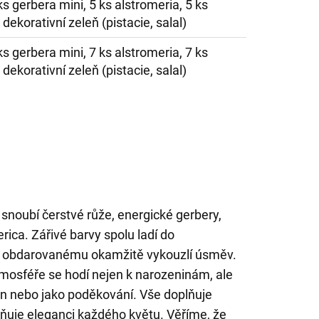
ks gerbera mini, 5 ks alstromeria, 5 ks
dekorativní zeleň (pistacie, salal)
ks gerbera mini, 7 ks alstromeria, 7 ks
dekorativní zeleň (pistacie, salal)
snoubí čerstvé růže, energické gerbery,
rica. Zářivé barvy spolu ladí do
ý obdarovanému okamžitě vykouzlí úsměv.
atmosféře se hodí nejen k narozeninám, ale
en nebo jako poděkování. Vše doplňuje
zňuje eleganci každého květu. Věříme, že