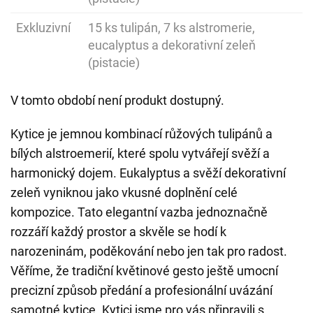
Exkluzivní
15 ks tulipán, 7 ks alstromerie,
eucalyptus a dekorativní zeleň
(pistacie)
V tomto období není produkt dostupný.
Kytice je jemnou kombinací růžových tulipánů a
bílých alstroemerií, které spolu vytvářejí svěží a
harmonický dojem. Eukalyptus a svěží dekorativní
zeleň vyniknou jako vkusné doplnění celé
kompozice. Tato elegantní vazba jednoznačně
rozzáří každý prostor a skvěle se hodí k
narozeninám, poděkování nebo jen tak pro radost.
Věříme, že tradiční květinové gesto ještě umocní
precizní způsob předání a profesionální uvázání
samotné kytice. Kytici jsme pro vás připravili s