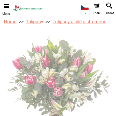
Objednávky přes e-shop přijímáme. Nejbližší možné
doručení je od 12.8.2026 z důvodu dovolené.
Košík
Hledat
Menu
Home
Tulipány
Tulipány a bílé alstromérie