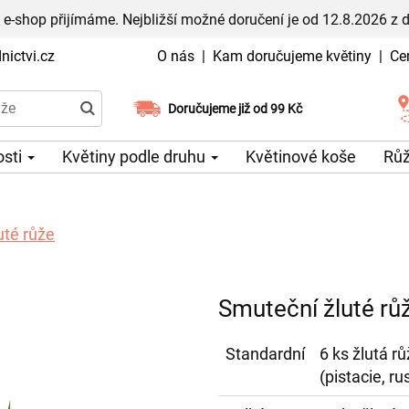
 e-shop přijímáme. Nejbližší možné doručení je od 12.8.2026 z 
ictvi.cz
O nás
|
Kam doručujeme květiny
|
Ce
Doručujeme již od 99 Kč
Možný výběr času a dne doručení
osti
Květiny podle druhu
Květinové koše
Rů
uté růže
Smuteční žluté rů
Standardní
6 ks žlutá r
(pistacie, ru