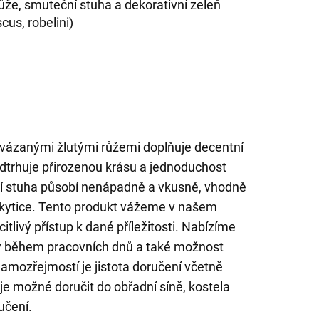
růže, smuteční stuha a dekorativní zeleň
scus, robelini)
 uvázanými žlutými růžemi doplňuje decentní
odtrhuje přirozenou krásu a jednoduchost
 stuha působí nenápadně a vkusně, vhodně
 kytice. Tento produkt vážeme v našem
itlivý přístup k dané příležitosti. Nabízíme
y během pracovních dnů a také možnost
amozřejmostí je jistota doručení včetně
 je možné doručit do obřadní síně, kostela
učení.