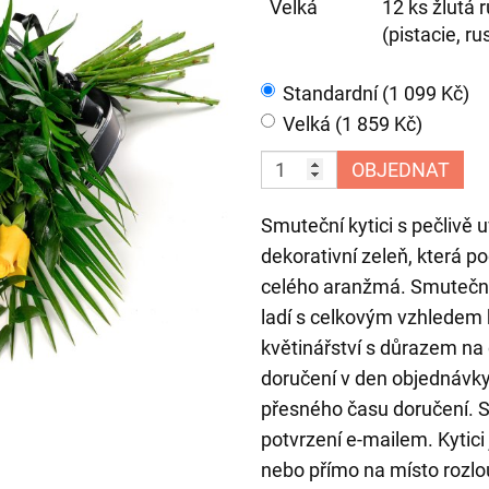
Velká
12 ks žlutá 
(pistacie, ru
Standardní (1 099 Kč)
Velká (1 859 Kč)
OBJEDNAT
Smuteční kytici s pečlivě
dekorativní zeleň, která p
celého aranžmá. Smuteční
ladí s celkovým vzhledem
květinářství s důrazem na c
doručení v den objednávk
přesného času doručení. S
potvrzení e-mailem. Kytici
nebo přímo na místo rozlo