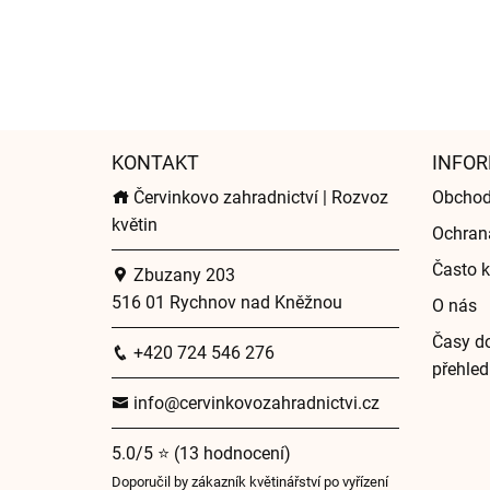
KONTAKT
INFOR
Červinkovo zahradnictví | Rozvoz
Obchod
květin
Ochran
Často k
Zbuzany 203
516 01 Rychnov nad Kněžnou
O nás
Časy do
+420 724 546 276
přehled
info@cervinkovozahradnictvi.cz
5.0/5 ⭐ (13 hodnocení)
Doporučil by zákazník květinářství po vyřízení