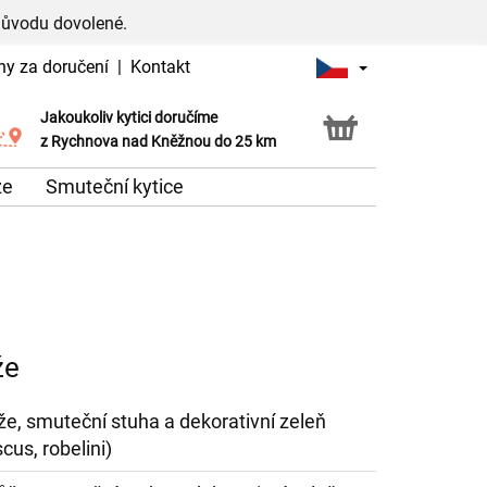
důvodu dovolené.
ny za doručení
|
Kontakt
Jakoukoliv kytici doručíme
Možnost vyzvednout v naší květince
z Rychnova nad Kněžnou do 25 km
že
Smuteční kytice
že
ůže, smuteční stuha a dekorativní zeleň
scus, robelini)