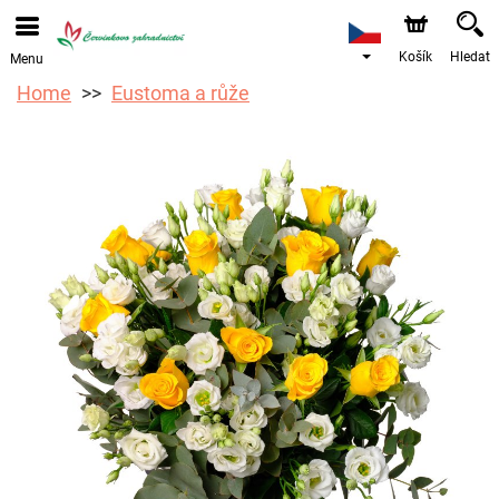
Objednávky přes e-shop přijímáme. Nejbližší možné
doručení je od 12.8.2026 z důvodu dovolené.
Košík
Hledat
Menu
Home
Eustoma a růže