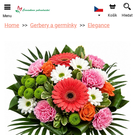
Objednávky přes e-shop přijímáme. Nejbližší možné
doručení je od 12.8.2026 z důvodu dovolené.
Košík
Hledat
Menu
Home
Gerbery a germínky
Elegance