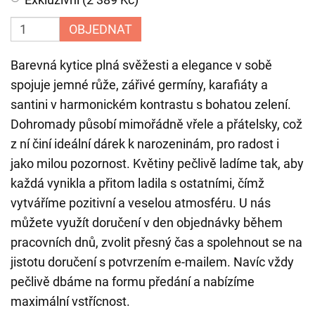
OBJEDNAT
Barevná kytice plná svěžesti a elegance v sobě
spojuje jemné růže, zářivé germíny, karafiáty a
santini v harmonickém kontrastu s bohatou zelení.
Dohromady působí mimořádně vřele a přátelsky, což
z ní činí ideální dárek k narozeninám, pro radost i
jako milou pozornost. Květiny pečlivě ladíme tak, aby
každá vynikla a přitom ladila s ostatními, čímž
vytváříme pozitivní a veselou atmosféru. U nás
můžete využít doručení v den objednávky během
pracovních dnů, zvolit přesný čas a spolehnout se na
jistotu doručení s potvrzením e-mailem. Navíc vždy
pečlivě dbáme na formu předání a nabízíme
maximální vstřícnost.