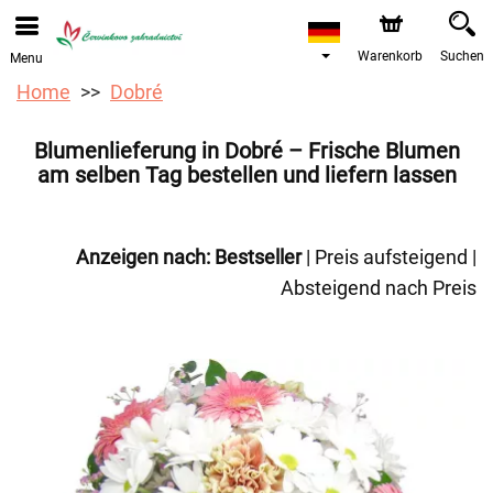
Bestellungen über unseren Onlineshop nehmen wir gerne
entgegen. Der frühestmögliche Liefertermin ist ab dem
12.08.2026 aufgrund von Betriebsurlaub.
Warenkorb
Suchen
Menu
Home
Dobré
Blumenlieferung in Dobré – Frische Blumen
am selben Tag bestellen und liefern lassen
Anzeigen nach:
Bestseller
|
Preis aufsteigend
|
Absteigend nach Preis