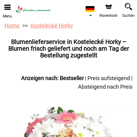
Bestellungen über unseren Onlineshop nehmen wir gerne
entgegen. Der frühestmögliche Liefertermin ist ab dem
12.08.2026 aufgrund von Betriebsurlaub.
Warenkorb
Suchen
Menu
Home
Kostelecké Horky
Blumenlieferservice in Kostelecké Horky –
Blumen frisch geliefert und noch am Tag der
Bestellung zugestellt
Anzeigen nach:
Bestseller
|
Preis aufsteigend
|
Absteigend nach Preis