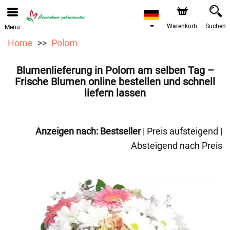
Bestellungen über unseren Onlineshop nehmen wir gerne
entgegen. Der frühestmögliche Liefertermin ist ab dem
12.08.2026 aufgrund von Betriebsurlaub.
Warenkorb
Suchen
Menu
Home
Polom
Blumenlieferung in Polom am selben Tag –
Frische Blumen online bestellen und schnell
liefern lassen
Anzeigen nach:
Bestseller
|
Preis aufsteigend
|
Absteigend nach Preis