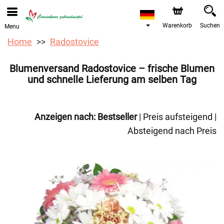
Bestellungen über unseren Onlineshop nehmen wir gerne
entgegen. Der frühestmögliche Liefertermin ist ab dem
12.08.2026 aufgrund von Betriebsurlaub.
Warenkorb
Suchen
Menu
Home
Radostovice
Blumenversand Radostovice – frische Blumen
und schnelle Lieferung am selben Tag
Anzeigen nach:
Bestseller
|
Preis aufsteigend
|
Absteigend nach Preis