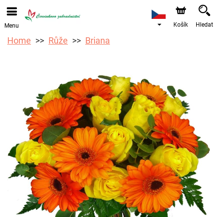
Košík
Hledat
Menu
Home
Růže
Briana