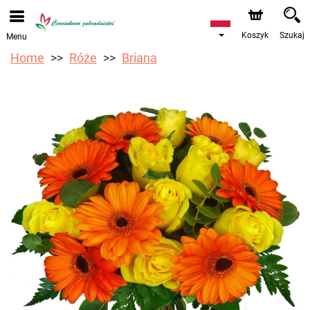
Przyjmujemy zamówienia za pośrednictwem naszego
sklepu internetowego. Najbliższy możliwy termin dostawy
to 12.08.2026 z powodu urlopu.
Koszyk
Szukaj
Menu
Home
Róże
Briana