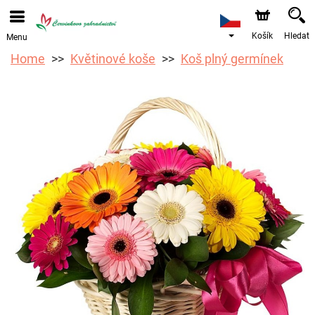
Objednávky přes e-shop přijímáme. Nejbližší možné
doručení je od 12.8.2026 z důvodu dovolené.
Košík
Hledat
Menu
Home
Květinové koše
Koš plný germínek