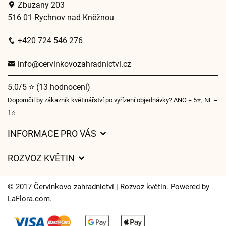
Zbuzany 203
516 01 Rychnov nad Kněžnou
+420 724 546 276
info@cervinkovozahradnictvi.cz
5.0/5 ⭐ (13 hodnocení)
Doporučil by zákazník květinářství po vyřízení objednávky? ANO = 5⭐, NE =
1⭐
INFORMACE PRO VÁS
Obchodní podmínky
ROZVOZ KVĚTIN
Ochrana osobních údajů
Ceny za doručení
Často kladené dotazy
© 2017 Červinkovo zahradnictví | Rozvoz květin. Powered by
Kam doručujeme květiny
LaFlora.com
.
O nás
Cookies
Časy doručení květin – přehled možností
Kontakt