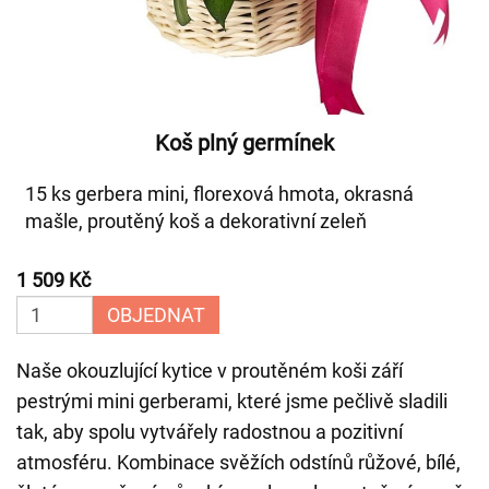
Koš plný germínek
15 ks gerbera mini, florexová hmota, okrasná
mašle, proutěný koš a dekorativní zeleň
1 509 Kč
OBJEDNAT
Naše okouzlující kytice v proutěném koši září
pestrými mini gerberami, které jsme pečlivě sladili
tak, aby spolu vytvářely radostnou a pozitivní
atmosféru. Kombinace svěžích odstínů růžové, bílé,